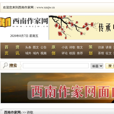
欢迎您来到西南作家网：
www.xnzjw.cn
2026年8月7日 星期五
头条
图文
公告
小说
诗歌
散文
访谈
讲座
域外
域内
视频
评论
校园
推荐
茶馆
征文
西南作家网
>> 诗歌
: