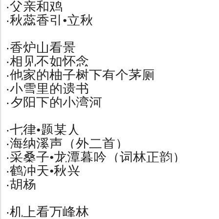
父亲和鸡
·
秋蕊香引•立秋
·
香炉山看景
·
相见不如怀念
·
他家的柚子树下有个茅厕
·
小雪里的遗书
·
夕阳下的小湾河
·
七律•题某人
·
海纳溪声（外二首）
·
采桑子•龙潭暮吟（词林正韵）
·
鹤冲天•秋兴
·
胡杨
·
机上看万峰林
·