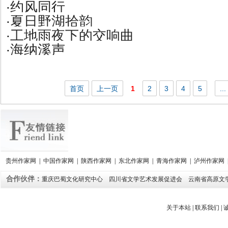
约风同行
·
夏日野湖拾韵
·
工地雨夜下的交响曲
·
海纳溪声
·
首页
上一页
1
2
3
4
5
...
贵州作家网
|
中国作家网
|
陕西作家网
|
东北作家网
|
青海作家网
|
泸州作家网
合作伙伴：
重庆巴蜀文化研究中心
四川省文学艺术发展促进会
云南省高原文
关于本站
|
联系我们
|