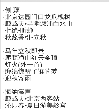
刨 藕
·
北京达园门口龙爪槐树
·
鹧鸪天•寻幽溆浦白水山
·
七绝•听蝉
·
秋蕊香引•立秋
·
马年立秋即景
·
爬梵净山红云金顶
·
灯火(外一首)
·
缠绵惊醒了谁的梦
·
迎秋寄雨
·
海纳溪声
·
鹧鸪天•北京西客站
·
沁园春•夏日游美龄宫
·