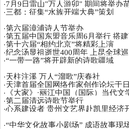
7月9日雷山"万人游卯" 期间将举
·
三都：征集“水族开端大典”策划
·
第六届漳浦诗人节举办
·
第五届中国东盟音乐周6月举行 搭建
·
第十六届“相约北京”将精彩上演
·
纪念汤显祖逝世400周年 上昆全球巡
·
“一带一路”将开辟新的诗歌疆域
·
天柱注溪 万人“溜歌”庆春社
·
天津首届全国网络作家创作论坛于
·
《大家》·丽江中国（国际）当代文
·
第二届清远诗歌节举行
·
心系建设者 贵州文艺界赴凯里经济
·
举行
“中华文化故事小剧场” 成语故事现
·