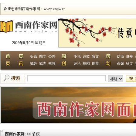
欢迎您来到西南作家网：
www.xnzjw.cn
2026年8月9日 星期日
头条
图文
公告
小说
诗歌
散文
访谈
讲座
域外
域内
视频
评论
校园
推荐
茶馆
征文
西南作家网
>> 节庆
: