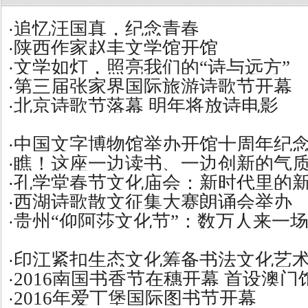
追忆汪国真，纪念青春
·
陕西作家赵丰文学馆开馆
·
文学如灯，照亮我们的“诗与远方”
·
第三届张家界国际旅游诗歌节开幕
·
北京诗歌节落幕 明年将放诗电影
·
中国文字博物馆举办开馆十周年纪
·
瞧！这座一边读书、一边创新的气
·
孔学堂春节文化庙会：新时代里的
·
西湖诗歌散文征集大赛朗诵会举办
·
贵州“仰阿莎文化节”：数万人来一
·
印江紧扣生态文化筹备书法文化艺
·
2016南国书香节在穗开幕 首设澳门
·
2016年爱丁堡国际图书节开幕
·