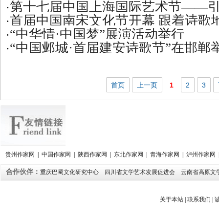
第十七届中国上海国际艺术节——
·
首届中国南宋文化节开幕 跟着诗歌
·
原野
“中华情·中国梦”展演活动举行
·
“中国邺城·首届建安诗歌节”在邯郸
·
首页
上一页
1
2
3
贵州作家网
|
中国作家网
|
陕西作家网
|
东北作家网
|
青海作家网
|
泸州作家网
合作伙伴：
重庆巴蜀文化研究中心
四川省文学艺术发展促进会
云南省高原文
关于本站
|
联系我们
|