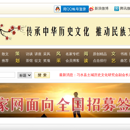
新浪微博
腾讯
散文
访谈
讲座
采风
名家专栏
原创精品
书画
推荐
茶馆
征文
奖项
会员博客
点击排行
曲艺
最新消息：
习水县土城历史文化研究会副会长
网终身特聘专家
贵州省毕节作家何翌勋签约西南作
“战友拉手·同创戎耀”首次沙龙活
贵州省纪实文学学会作家走进湄潭
江苏淮安作家张成签约西南作家网
一次心灵的洗礼