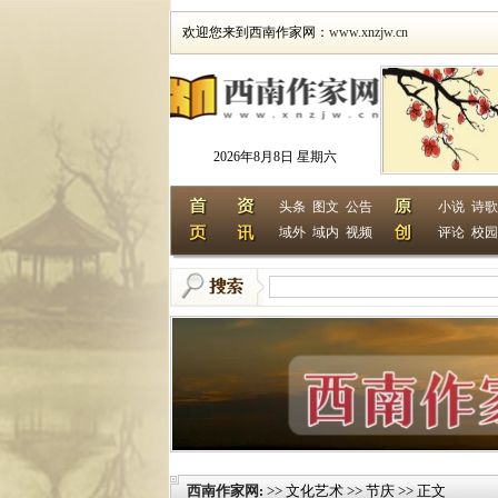
欢迎您来到西南作家网：
www.xnzjw.cn
2026年8月8日 星期六
头条
图文
公告
小说
诗歌
域外
域内
视频
评论
校园
西南作家网
>> 文化艺术 >> 节庆 >> 正文
: