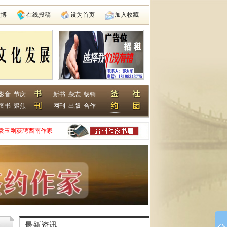
微博
在线投稿
设为首页
加入收藏
影音
节庆
新书
杂志
畅销
图书
聚焦
网刊
出版
合作
袁玉刚获聘西南作家
家网
动在遵义启动
县建国学校
最新资讯