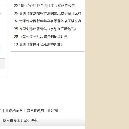
“贵州尚坤” 杯全国征文大赛获奖公告
贵州作家洪绍乾背后的励志故事是什么样
论
的？万字长文告诉你
贵州作家网新年年会在景澜酒店圆满举办
作家刘冰出版诗集《乡愁在不断地飞》
《贵州文学》2018年刊征稿启事
贵州作家网年会延期举办通知
报
|
百家杂谈网
|
西南作家网—贵州站
|
会
遵义市爱国拥军促进会