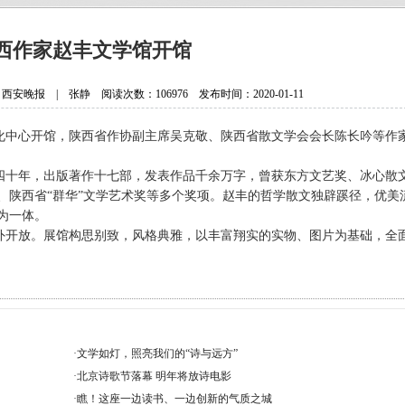
抗日老兵银发闪亮 107岁壮心不已
贵州省纪实文学学会换届选举大会
西作家赵丰文学馆开馆
贵州作家陈军获聘香港文学艺术研
晚报 | 张静 阅读次数：106976 发布时间：2020-01-11
中国作协会员、重庆作家高兴明签
文化中心开馆，陕西省作协副主席吴克敬、陕西省散文学会会长陈长吟等作
四十年，出版著作十七部，发表作品千余万字，曾获东方文艺奖、冰心散
、陕西省“群华”文学艺术奖等多个奖项。赵丰的哲学散文独辟蹊径，优美
为一体。
1月对外开放。展馆构思别致，风格典雅，以丰富翔实的实物、图片为基础，全
·
文学如灯，照亮我们的“诗与远方”
·
北京诗歌节落幕 明年将放诗电影
·
瞧！这座一边读书、一边创新的气质之城