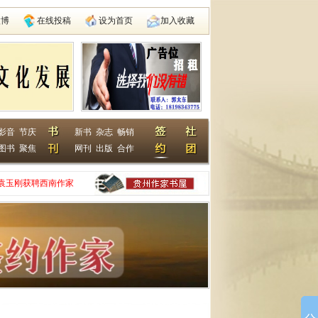
微博
在线投稿
设为首页
加入收藏
影音
节庆
新书
杂志
畅销
图书
聚焦
网刊
出版
合作
袁玉刚获聘西南作家
家网
动在遵义启动
县建国学校