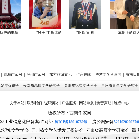
历史的丰碑
“砂子”中历练的
“钢铁”司机——
车轮上的诗
|
青海作家网
|
泸州作家网
|
东方旅游文化
|
作家在线
|
诗梦文学音画网
|
海南日
术发展促进会
云南省高原文学研究会
贵州省纪实文学学会
贵州省青年文学研究
关于本站
|
联系我们
|
诚聘英才
|
广告服务
|
网站导航
|
免责声明
|
维权中心
版权所有：西南作家网
家工业信息化部备案
/
许可证
:
贵公网安备
黔
ICP备18010760号
520102020027
省纪实文学学会 四川省文学艺术发展促进会 云南省高原文学研究会 重
guizhouzuojia@126.com QQ1群：598539260（已满） QQ2群：1042