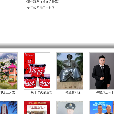
·
童年玩乐（散文诗30章）
·
给王玲恩师的一封信
印盒三月雪
一碗千年火的鱼粉
仰望林则徐
寻黔菜之根 