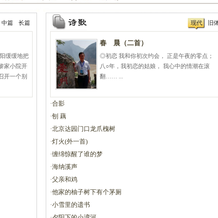
抗日老兵银发闪亮 107岁壮心不已
贵州省纪实文学学会换届选举大会
中篇
长篇
现代
旧
贵州作家陈军获聘香港文学艺术研
春 晨（二首）
中国作协会员、重庆作家高兴明签
太阳缓缓地把
◎初恋 我和你初次约会， 正是午夜的零点；
黎家小院开
八○年，我初恋的姑娘， 我心中的情潮在滚
召开一个别
翻…… ...
合影
·
刨 藕
·
北京达园门口龙爪槐树
·
灯火(外一首)
·
缠绵惊醒了谁的梦
·
海纳溪声
·
父亲和鸡
·
他家的柚子树下有个茅厕
·
小雪里的遗书
·
夕阳下的小湾河
·