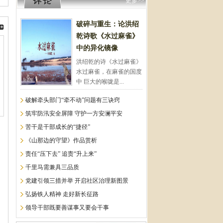
更多>>
破碎与重生：论洪绍
乾诗歌《水过麻雀》
中的异化镜像
洪绍乾的诗《水过麻雀》
水过麻雀，在麻雀的国度
中 巨大的喉咙是...
破解牵头部门“牵不动”问题有三诀窍
筑牢防汛安全屏障 守护一方安澜平安
苦干是干部成长的“捷径”
《山那边的守望》作品赏析
责任“压下去” 追责“升上来”
千里马需兼具三品质
党建引领三措并举 开启社区治理新图景
弘扬铁人精神 走好新长征路
领导干部既要善谋事又要会干事