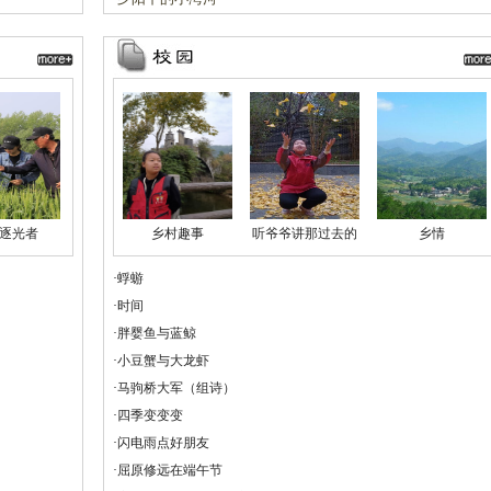
逐光者
乡村趣事
听爷爷讲那过去的
乡情
事
·
蜉蝣
·
时间
·
胖婴鱼与蓝鲸
·
小豆蟹与大龙虾
·
马驹桥大军（组诗）
·
四季变变变
·
闪电雨点好朋友
·
屈原修远在端午节