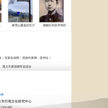
人
被雪山覆盖的瓦汗
拥戴红军的开明药
报
|
百家杂谈网
|
西南作家网—贵州站
|
会
遵义市爱国拥军促进会
08号
庆市巴蜀文化研究中心
303485