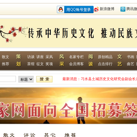
新浪微博
腾讯
散文
访谈
讲座
采风
名家专栏
原创精品
书画
推荐
茶馆
征文
奖项
会员博客
点击排行
曲艺
最新消息：
习水县土城历史文化研究会副会长
网终身特聘专家
贵州省毕节作家何翌勋签约西南作
“战友拉手·同创戎耀”首次沙龙活
贵州省纪实文学学会作家走进湄潭
江苏淮安作家张成签约西南作家网
一次心灵的洗礼