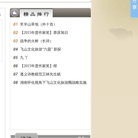
10日在贵阳成功举行
体
究院研究员
常羊山草地（外十首）
【2015年度作家奖】莽原旭日
约西南作家网
战争的火树（长诗）
飞山文化旅游“六题” 新探
九 丫
【2015年度作家奖】楔
遵义诗教模范王林先生赋
湖南怀化视角下飞山文化旅游圈战略实施
与飞山文化遗产