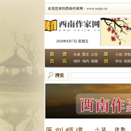
欢迎您来到西南作家网：
www.xnzjw.cn
2026年8月7日 星期五
头条
图文
公告
小说
诗歌
域外
域内
视频
评论
校园