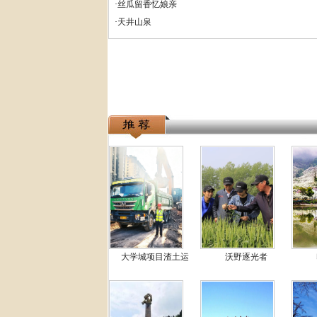
·
丝瓜留香忆娘亲
·
天井山泉
大学城项目渣土运
沃野逐光者