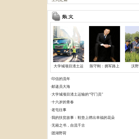
大学城项目渣土运
陈守刚：拥军路上
沃野
输的
的追
·
印信的流年
·
邮递员大海
·
大学城项目渣土运输的“守门员”
·
十六岁的青春
·
老屯往事
·
我的扶贫故事：鞋垫上绣出幸福的花朵
·
无籍之书，自流千古
·
团湖野荷