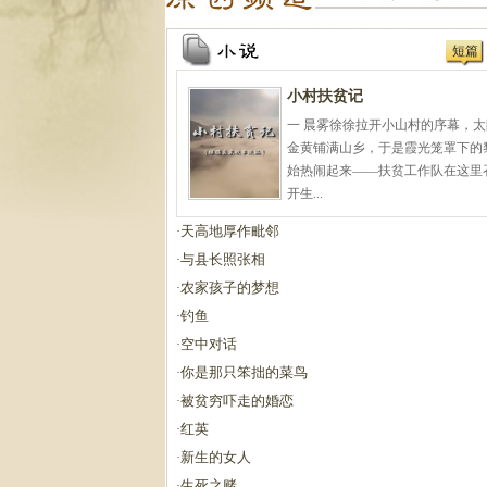
短篇
小村扶贫记
一 晨雾徐徐拉开小山村的序幕，
金黄铺满山乡，于是霞光笼罩下的
始热闹起来——扶贫工作队在这里
开生...
天高地厚作毗邻
·
与县长照张相
·
农家孩子的梦想
·
钓鱼
·
空中对话
·
你是那只笨拙的菜鸟
·
被贫穷吓走的婚恋
·
红英
·
新生的女人
·
生死之赌
·