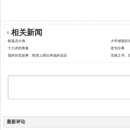
相关新闻
·
邮递员大海
·
大学城项目渣
·
十六岁的青春
·
老屯往事
·
我的扶贫故事：鞋垫上绣出幸福的花朵
·
无籍之书，
最新评论