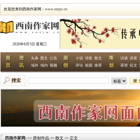
欢迎您来到西南作家网：
www.xnzjw.cn
2026年8月5日 星期三
头条
图文
公告
小说
诗歌
散文
访谈
讲座
域外
域内
视频
评论
校园
推荐
茶馆
征文
西南作家网
>> 原创作品 >> 散文 >> 正文
: