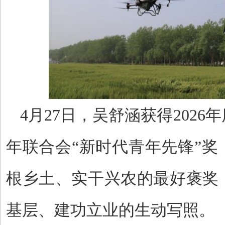
4
月
27
日，吴舒涵获得
2026
年
年联合会“新时代青年先锋”
根乡土、实干兴农的最好褒奖
基层、建功立业的生动写照。