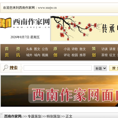
欢迎您来到西南作家网：
www.xnzjw.cn
2026年8月7日 星期五
头条
图文
公告
小说
诗歌
散文
访谈
讲座
域外
域内
视频
评论
校园
推荐
茶馆
征文
西南作家网
>> 专题策划 >> 特别策划 >> 正文
: