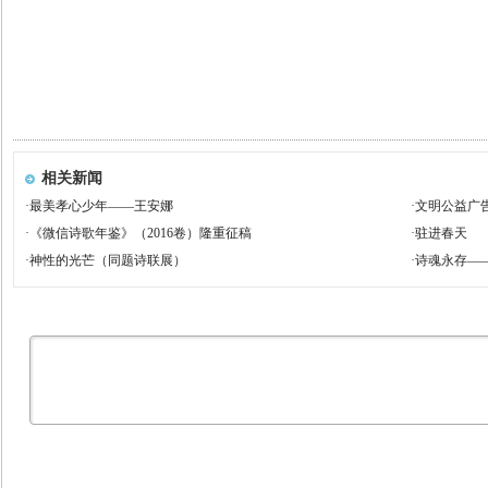
相关新闻
·
最美孝心少年——王安娜
·
文明公益广
·
《微信诗歌年鉴》（2016卷）隆重征稿
·
驻进春天
·
神性的光芒（同题诗联展）
·
诗魂永存—