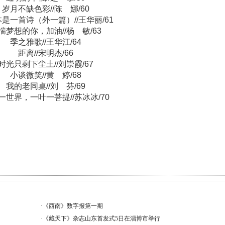
岁月不缺色彩//陈 娜/60
是一首诗（外一篇）//王华丽/61
揣梦想的你，加油//杨 敏/63
季之雅歌//王华江/64
距离//宋明杰/66
时光只剩下尘土//刘崇霞/67
小谈微笑//黄 婷/68
我的老同桌//刘 芬/69
一世界，一叶一菩提//苏冰冰/70
·
《西南》数字报第一期
·
《藏天下》杂志山东首发式5日在淄博市举行