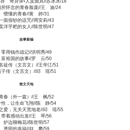
荐 奇异录•人皮面具//苏冰冰/18
所怀念的青春脸庞//王 迪/24
懵懂的青春//黄 婷/31
一面假钞的诅咒//周安莉/43
卖洋芋粑的女人//陈世明/47
故事新编
零用钱作战记//洪明秀/49
富裕国的故事//罗 云/50
名徒传（文言文）//王华江/51
贞子传（文言文）//邱 瑶/51
散文天地
青春（外一篇）//王 枫/52
个性，让生命飞翔//陈 静/54
之爱，无关天荒地老//邱 瑶/55
带着感动出发//王 琴/56
炉边聊梅花//陈世明/57
透明的幸福//赵 攀/59