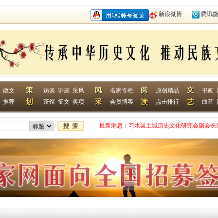
新浪微博
腾讯
散文
访谈
讲座
采风
名家专栏
原创精品
书画
推荐
茶馆
征文
奖项
会员博客
点击排行
曲艺
最新消息：
习水县土城历史文化研究会副会长
网终身特聘专家
贵州省毕节作家何翌勋签约西南作
“战友拉手·同创戎耀”首次沙龙活
贵州省纪实文学学会作家走进湄潭
江苏淮安作家张成签约西南作家网
一次心灵的洗礼