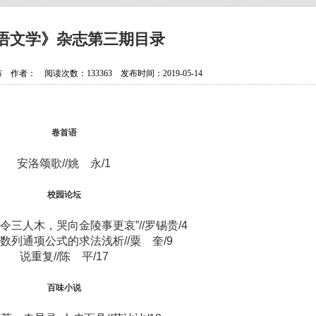
抗日老兵银发闪亮 107岁壮心不已
贵州省纪实文学学会换届选举大会
语文学》杂志第三期目录
贵州作家陈军获聘香港文学艺术研
者： 阅读次数：133363 发布时间：2019-05-14
中国作协会员、重庆作家高兴明签
卷首语
安洛颂歌//姚 永/1
校园论坛
令三人木，哭向金陵事更哀”//罗锡贵/4
数列通项公式的求法浅析//粟 奎/9
说重复//陈 平/17
百味小说