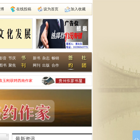
微博
在线投稿
设为首页
加入收藏
影音
节庆
新书
杂志
畅销
图书
聚焦
网刊
出版
合作
袁玉刚获聘西南作家
家网
动在遵义启动
县建国学校
最新资讯