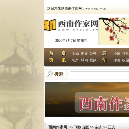
欢迎您来到西南作家网：
www.xnzjw.cn
2026年8月7日 星期五
头条
图文
公告
小说
诗歌
域外
域内
视频
评论
校园
西南作家网
>> 刊物出版 >> 杂志 >> 正文
: