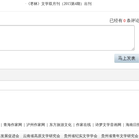
·
《枣林》文学双月刊（2015第4期）出刊
已经有
条评
0
|
青海作家网
|
泸州作家网
|
东方旅游文化
|
作家在线
|
诗梦文学音画网
|
海南日
术发展促进会
云南省高原文学研究会
贵州省纪实文学学会
贵州省青年文学研究