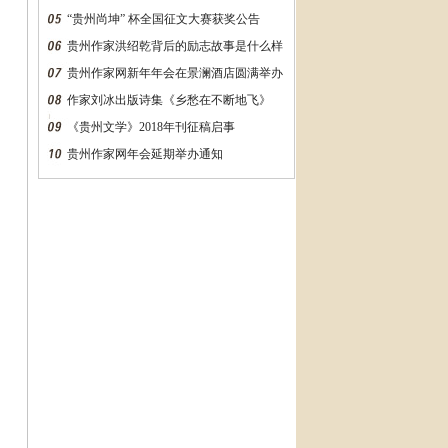
“贵州尚坤” 杯全国征文大赛获奖公告
贵州作家洪绍乾背后的励志故事是什么样
的？万字长文告诉你
贵州作家网新年年会在景澜酒店圆满举办
作家刘冰出版诗集《乡愁在不断地飞》
《贵州文学》2018年刊征稿启事
贵州作家网年会延期举办通知