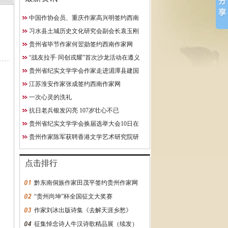
中国作协会员、重庆作家高兴明签约西南
10日在贵阳成功举行
作家网
习水县土城历史文化研究会副会长袁玉刚
究院研究员
获聘西南作家网终身特聘专
贵州省毕节作家何翌勋签约西南作家网
约西南作家网
“战友拉手·同创戎耀”首次沙龙活动在遵义
启动
贵州省纪实文学学会作家走进湄潭县建国
学校
江苏淮安作家张成签约西南作家网
一次心灵的洗礼
抗日老兵银发闪亮 107岁壮心不已
贵州省纪实文学学会换届选举大会10日在
贵阳成功举行
贵州作家陈军获聘香港文学艺术研究院研
究员
点击排行
黔东南侗族作家田茂平签约贵州作家网
“贵州尚坤”杯全国征文大奖赛
作家刘冰出版诗集《去解天涯乡愁》
征集悼念诗人牛汉诗歌精品展（续发）