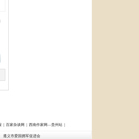
论
报
|
百家杂谈网
|
西南作家网—贵州站
|
会
遵义市爱国拥军促进会