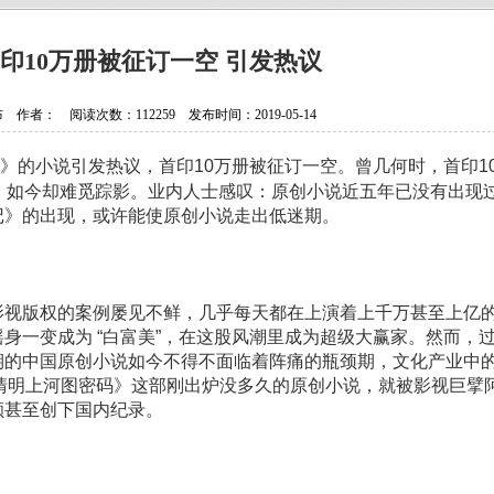
抗日老兵银发闪亮 107岁壮心不已
贵州省纪实文学学会换届选举大会
印10万册被征订一空 引发热议
贵州作家陈军获聘香港文学艺术研
者： 阅读次数：112259 发布时间：2019-05-14
中国作协会员、重庆作家高兴明签
》的小说引发热议，首印10万册被征订一空。曾几何时，首印1
，如今却难觅踪影。业内人士感叹：原创小说近五年已没有出现
记》的出现，或许能使原创小说走出低迷期。
视版权的案例屡见不鲜，几乎每天都在上演着上千万甚至上亿
身一变成为 “白富美”，在这股风潮里成为超级大赢家。然而，
期的中国原创小说如今不得不面临着阵痛的瓶颈期，文化产业中
《清明上河图密码》这部刚出炉没多久的原创小说，就被影视巨擘
额甚至创下国内纪录。