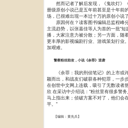
然而记者了解后发现，《鬼吹灯》《
册级原创小说已是五年前甚至是十年前
场，已很难出现一本过十万的原创小说
原因何在？读客图书编辑总监程峰分析
主流趋势，以张嘉佳等人为首的一批“短
播，大家注意力被分散；另一方面，随
更丰厚的影视编剧行业、游戏策划行业
加艰难。
警察粉丝助攻，小说《余罪》逆袭
《余罪：我的刑侦笔记》的上市或许
颖而出，和战友们破获各种犯罪，一步步
在创世中文网上连载，吸引了无数读者
欣 在采访中介绍说：“粉丝里有很多警
马上指出来；侦破方案不对了，他们会在
平。”
【编辑：黄先兵】