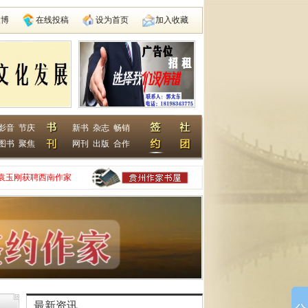
微博
在线投稿
设为首页
加入收藏
影音
节庆
新书
杂志
畅销
图书
聚焦
网刊
出版
合作
袁玉刚获聘西南作家
家网
动在遵义启动
县建国学校
最新资讯