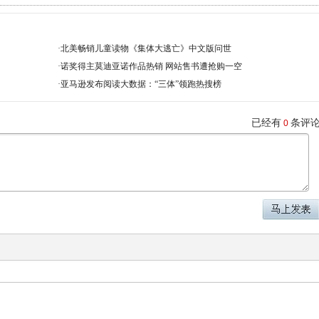
·
北美畅销儿童读物《集体大逃亡》中文版问世
·
诺奖得主莫迪亚诺作品热销 网站售书遭抢购一空
·
亚马逊发布阅读大数据：“三体”领跑热搜榜
已经有
条评
0