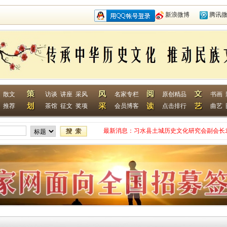
新浪微博
腾讯
散文
访谈
讲座
采风
名家专栏
原创精品
书画
推荐
茶馆
征文
奖项
会员博客
点击排行
曲艺
最新消息：
习水县土城历史文化研究会副会长
网终身特聘专家
贵州省毕节作家何翌勋签约西南作
“战友拉手·同创戎耀”首次沙龙活
贵州省纪实文学学会作家走进湄潭
江苏淮安作家张成签约西南作家网
一次心灵的洗礼