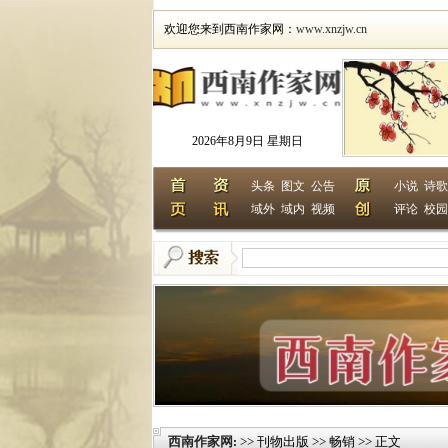
欢迎您来到西南作家网：
www.xnzjw.cn
2026年8月9日 星期日
头条
图文
公告
小说
诗歌
域外
域内
视频
评论
校园
西南作家网
>> 刊物出版 >> 畅销 >> 正文
: