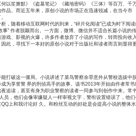
何以笙箫默》《盗墓笔记》《藏地密码》《三体》等百万、千
的作品。而近五年来，原创小说的市场正在迅速锐减，在当今市
了。
，随着移动互联网时代的到来，“碎片化阅读”已成为时下阅读
故事” 作者脱颖而出。一方面，微博、微信并不适合长篇小说的
着游戏、影视的火爆，许多作者放弃了小说的写作，转而投向收
。因此，寻找下一本好的原创小说对于出版社和读者而言则显得
能打破这一僵局。小说讲述了菜鸟警察余罪意外从警校选拔中
成为享誉警 界的刑侦高手的故事。该书2013年开始由作者常书
熬夜追读，甚至有身为职业警察的读者一同参与到创作中来。常
务人员，他们会像审嫌疑人一样审视文字，警衔设置错误了，他们
QQ上和我讨论好 久。和粉丝互动的好处是会提高小说的整体水