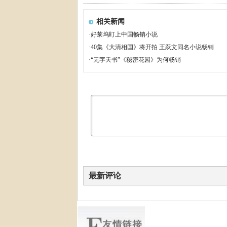
相关新闻
·
好莱坞盯上中国畅销小说
·
40集《大清相国》将开拍 王跃文同名小说畅销
·
“无字天书”《秘密花园》为何畅销
最新评论