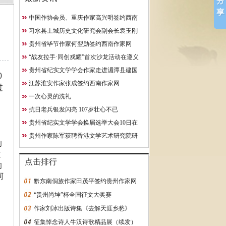
中国作协会员、重庆作家高兴明签约西南
10日在贵阳成功举行
作家网
习水县土城历史文化研究会副会长袁玉刚
究院研究员
获聘西南作家网终身特聘专
贵州省毕节作家何翌勋签约西南作家网
约西南作家网
“战友拉手·同创戎耀”首次沙龙活动在遵义
启动
贵州省纪实文学学会作家走进湄潭县建国
0
学校
江苏淮安作家张成签约西南作家网
过
一次心灵的洗礼
抗日老兵银发闪亮 107岁壮心不已
贵州省纪实文学学会换届选举大会10日在
贵阳成功举行
贵州作家陈军获聘香港文学艺术研究院研
的
究员
过
点击排行
的
阿
黔东南侗族作家田茂平签约贵州作家网
“贵州尚坤”杯全国征文大奖赛
作家刘冰出版诗集《去解天涯乡愁》
征集悼念诗人牛汉诗歌精品展（续发）