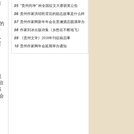
万
“贵州尚坤” 杯全国征文大赛获奖公告
贵州作家洪绍乾背后的励志故事是什么样
的？万字长文告诉你
贵州作家网新年年会在景澜酒店圆满举办
的
传
作家刘冰出版诗集《乡愁在不断地飞》
入
《贵州文学》2018年刊征稿启事
更
贵州作家网年会延期举办通知
脱
欣
书
会