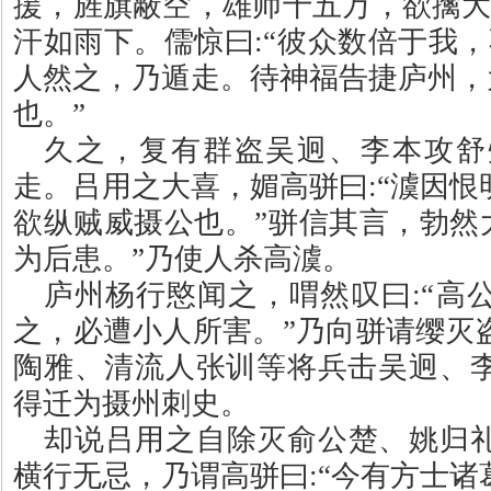
援，旌旗蔽空，雄师十五万，欲擒大
汗如雨下。儒惊曰
:
“彼众数倍于我
人然之，乃遁走。待神福告捷庐州，
也。”
久之，复有群盗吴迥、李本攻舒
走。吕用之大喜，媚高骈曰
:
“澞因
欲纵贼威摄公也。”骈信其言，勃然
为后患。”乃使人杀高澞。
庐州杨行愍闻之，喟然叹曰
:
“高
之，必遭小人所害。”乃向骈请缨灭
陶雅、清流人张训等将兵击吴迥、
得迁为摄州刺史。
却说吕用之自除灭俞公楚、姚归
横行无忌，乃谓高骈曰
:
“今有方士诸