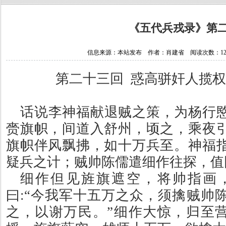
《五代兵戎录》第
信息来源：本站发布 作者：肖建省 阅读次数：124150
第二十三回
惑高骈奸人揽权
话说李神福献退贼之策，为杨行
赍旗帜，间道入舒州，顷之，乘夜
旗帜伴风飘拂，如十万兵至。神福
疑兵之计；贼帅陈儒遣细作往探，值
细作但见旌旗遮空，将帅指画
曰
:
“今我军十五万之众，须擒贼帅
之，以谢万民。”细作大惊，归至