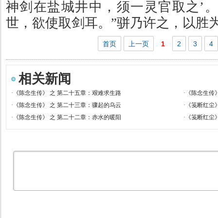
神剑在盐城井中，须一灵官取之’
世，欲使取剑耳。”骈乃许之，以胜
首页
上一页
1
2
3
4
相关新闻
·
《陈念生传》 之 第二十五章：艰难求生路
·
《陈念生传
·
《陈念生传》 之 第二十三章：骤起的乌云
·
《笺断红尘
·
《陈念生传》 之 第二十二章：赤水的暖阳
·
《笺断红尘