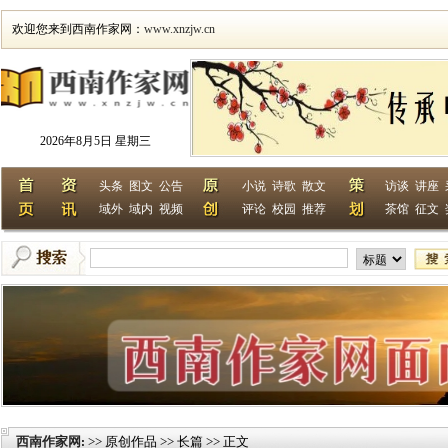
欢迎您来到西南作家网：
www.xnzjw.cn
2026年8月5日 星期三
头条
图文
公告
小说
诗歌
散文
访谈
讲座
域外
域内
视频
评论
校园
推荐
茶馆
征文
西南作家网
>> 原创作品 >> 长篇 >> 正文
: