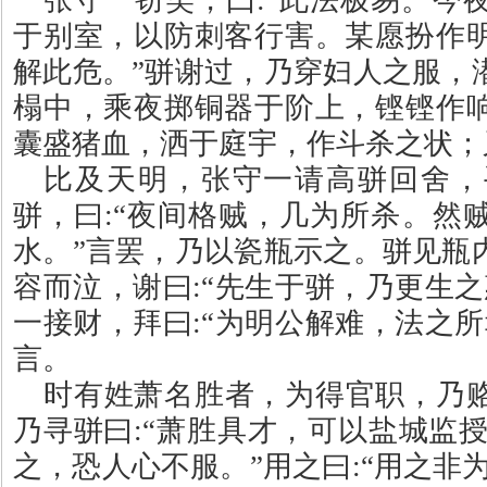
于别室，以防刺客行害。某愿扮作
解此危。”骈谢过，乃穿妇人之服，
榻中，乘夜掷铜器于阶上，铿铿作
囊盛猪血，洒于庭宇，作斗杀之状；
比及天明，张守一请高骈回舍，
骈，曰
:
“夜间格贼，几为所杀。然
水。”言罢，乃以瓷瓶示之。骈见瓶
容而泣，谢曰
:
“先生于骈，乃更生之
一接财，拜曰
:
“为明公解难，法之所
言。
时有姓萧名胜者，为得官职，乃
乃寻骈曰
:
“萧胜具才，可以盐城监授
之，恐人心不服。”用之曰
:
“用之非