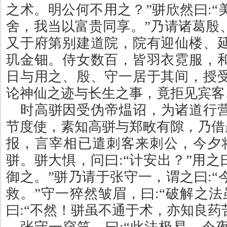
之术。明公何不用之？”骈欣然曰
:
“
舍，我当以富贵同享。”乃请诸葛殷
又于府第别建道院，院有迎仙楼、
玑金钿。侍女数百，皆羽衣霓服，
日与用之、殷、守一居于其间，授
论神仙之迹与长生之事，竟拒见宾客
时高骈因受伪帝煴诏，为诸道行
节度使，素知高骈与郑畋有隙，乃借
报，言宰相已遣刺客来刺公，今夕
骈。骈大惧，问曰
:
“计安出？”用之
御之。”骈乃请于张守一，谓之曰
:
“
救。”守一猝然皱眉，曰
:
“破解之法
曰
:
“不然！骈虽不通于术，亦知良药
张守一窃笑，曰
:
“此法极易。今