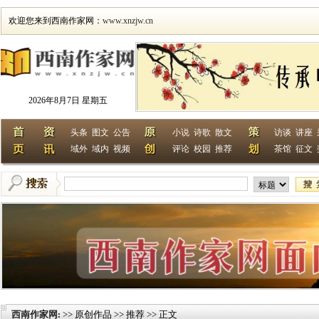
欢迎您来到西南作家网：
www.xnzjw.cn
2026年8月7日 星期五
头条
图文
公告
小说
诗歌
散文
访谈
讲座
域外
域内
视频
评论
校园
推荐
茶馆
征文
西南作家网
>> 原创作品 >> 推荐 >> 正文
: