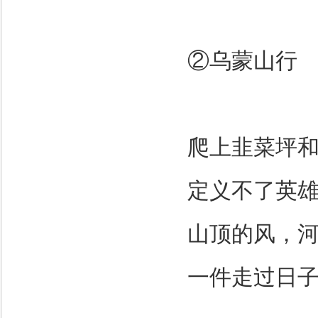
②乌蒙山行
爬上韭菜坪
定义不了英
山顶的风，
一件走过日