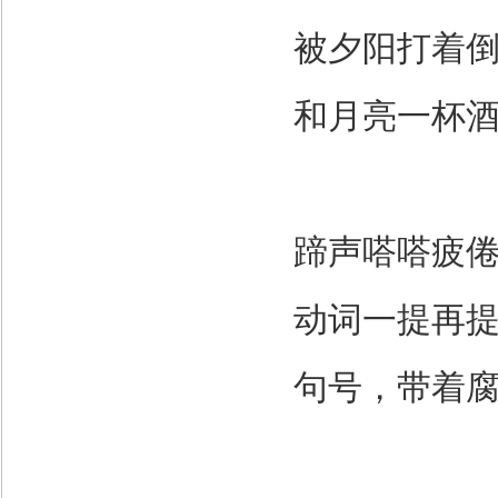
被夕阳打着
和月亮一杯
蹄声嗒嗒疲
动词一提再
句号，带着