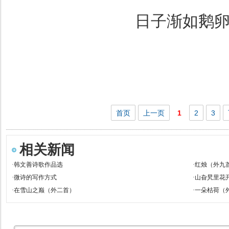
日子渐如鹅
首页
上一页
1
2
3
相关新闻
·
韩文善诗歌作品选
·
红烛（外九首
·
微诗的写作方式
·
山旮旯里花
·
在雪山之巅（外二首）
·
一朵枯荷（