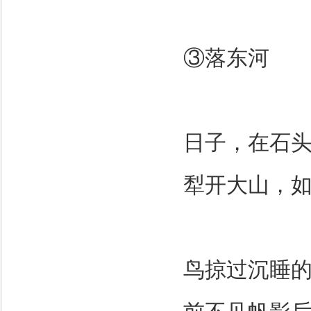
③落东河
日子，在石
犁开大山，
鸟掠过沉睡