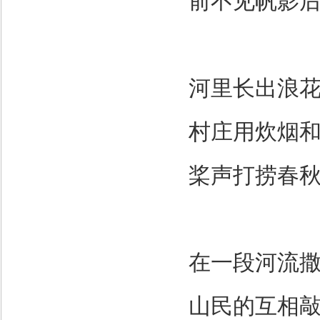
前不见帆影
河里长出浪
村庄用炊烟
桨声打捞春
在一段河流
山民的互相