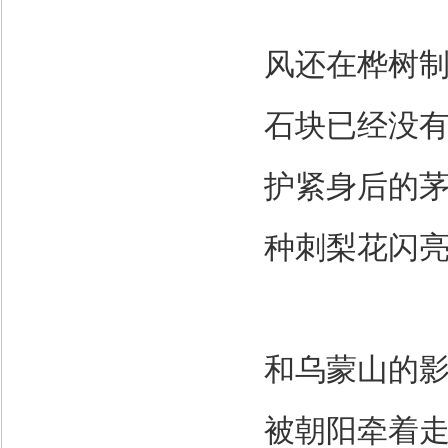
风还在桦树
石块已经没
护紧身后的
种刺梨花闪
和乌蒙山的
被朝阳牵着