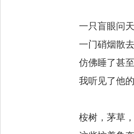
一只盲眼问
一门硝烟散
仿佛睡了甚
我听见了他
桉树，茅草