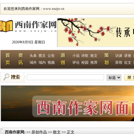
欢迎您来到西南作家网：
www.xnzjw.cn
2026年8月9日 星期日
头条
图文
公告
小说
诗歌
散文
访谈
讲座
域外
域内
视频
评论
校园
推荐
茶馆
征文
西南作家网
>> 原创作品 >> 散文 >> 正文
: