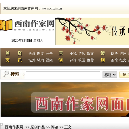
欢迎您来到西南作家网：
www.xnzjw.cn
2026年8月8日 星期六
头条
图文
公告
小说
诗歌
散文
访谈
讲座
域外
域内
视频
评论
校园
推荐
茶馆
征文
西南作家网
>> 原创作品 >> 评论 >> 正文
: