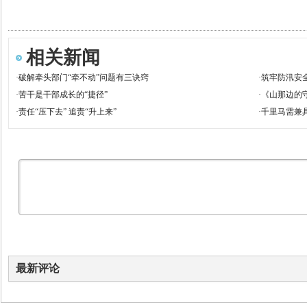
相关新闻
·
破解牵头部门“牵不动”问题有三诀窍
·
筑牢防汛安
·
苦干是干部成长的“捷径”
·
《山那边的
·
责任“压下去” 追责“升上来”
·
千里马需兼
最新评论