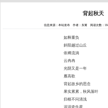
背起秋天
信息来源：本站发布 作者：东篱 阅读次数：18428 
如释重负
斜阳越过山丘
依稀流淌
云冉冉
光阴又是一年
雁高歌
背起故乡的思念
果实累累，秋风落叶
归根不问清浅
迢迢牵牛星