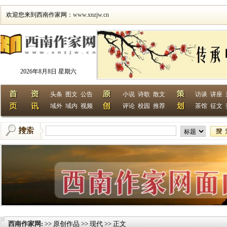
欢迎您来到西南作家网：
www.xnzjw.cn
2026年8月8日 星期六
头条
图文
公告
小说
诗歌
散文
访谈
讲座
域外
域内
视频
评论
校园
推荐
茶馆
征文
西南作家网
>> 原创作品 >> 现代 >> 正文
: