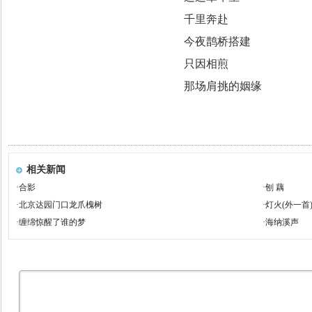
千里奔赴
今夜鹊桥搭建
只因相煎
那场肩挑的姻缘
相关新闻
·
合影
·
刨 藕
·
北京达园门口龙爪槐树
·
灯火(外一首
·
缠绵惊醒了谁的梦
·
海纳溪声