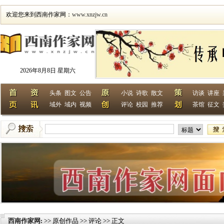
欢迎您来到西南作家网：
www.xnzjw.cn
2026年8月8日 星期六
头条
图文
公告
小说
诗歌
散文
访谈
讲座
域外
域内
视频
评论
校园
推荐
茶馆
征文
西南作家网
>> 原创作品 >> 评论 >> 正文
: