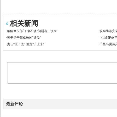
相关新闻
·
破解牵头部门“牵不动”问题有三诀窍
·
筑牢防汛安
·
苦干是干部成长的“捷径”
·
《山那边的
·
责任“压下去” 追责“升上来”
·
千里马需兼
最新评论