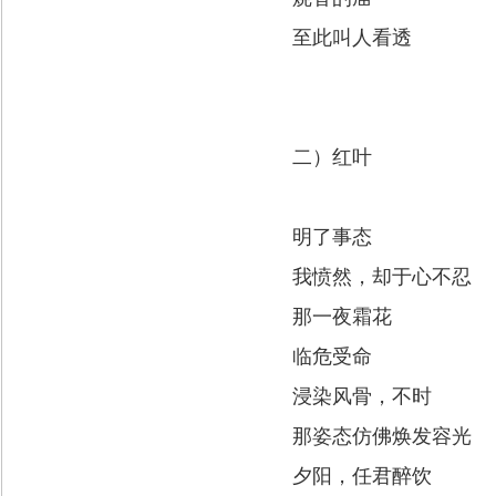
至此叫人看透
二）红叶
明了事态
我愤然，却于心不忍
那一夜霜花
临危受命
浸染风骨，不时
那姿态仿佛焕发容光
夕阳，任君醉饮