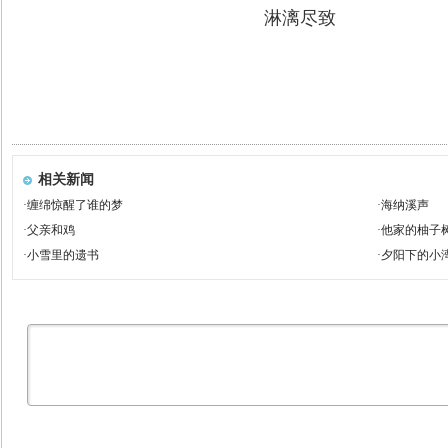
淋漓尽致
相关新闻
·
缠绵惊醒了谁的梦
·
海纳溪声
·
父亲和鸡
·
他家的柚子
·
小雪里的遗书
·
夕阳下的小