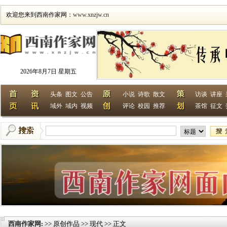
欢迎您来到西南作家网：
www.xnzjw.cn
2026年8月7日 星期五
头条
图文
公告
小说
诗歌
散文
访谈
讲座
域外
域内
视频
评论
校园
推荐
茶馆
征文
西南作家网
>> 原创作品 >> 现代 >> 正文
: