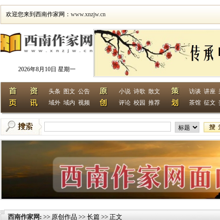
欢迎您来到西南作家网：
www.xnzjw.cn
2026年8月10日 星期一
头条
图文
公告
小说
诗歌
散文
访谈
讲座
域外
域内
视频
评论
校园
推荐
茶馆
征文
西南作家网
>> 原创作品 >> 长篇 >> 正文
: