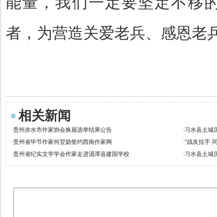
能量，我们一定要坚定不移
者，为营造关爱老兵、感恩老
相关新闻
·
贵州赤水市作家协会换届选举结果公告
·
习水县土城
专家
·
贵州省毕节作家何翌勋签约西南作家网
·
“战友拉手·
·
贵州省纪实文学学会作家走进湄潭县建国学校
·
习水县土城