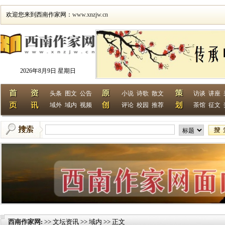
欢迎您来到西南作家网：
www.xnzjw.cn
2026年8月9日 星期日
头条
图文
公告
小说
诗歌
散文
访谈
讲座
域外
域内
视频
评论
校园
推荐
茶馆
征文
西南作家网
>> 文坛资讯 >> 域内 >> 正文
: