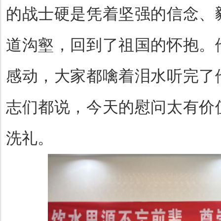
的战士硬是凭着坚强的信念、
道沟壑，回到了祖国的怀抱。
感动，大家都噙着泪水听完了
志们都说，今天的慰问太有价
洗礼。