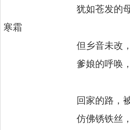
犹如苍发的
寒霜
但乡音未改
爹娘的呼唤
回家的路，
仿佛锈铁丝