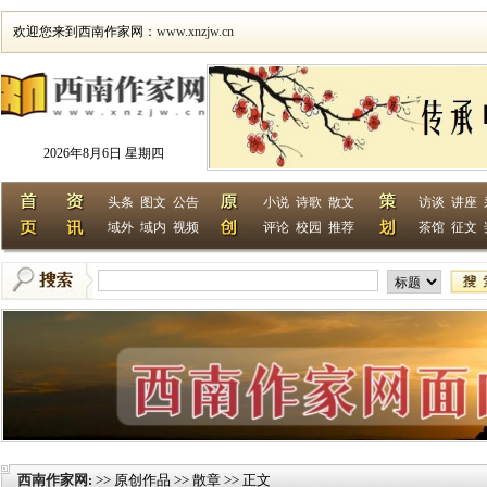
欢迎您来到西南作家网：
www.xnzjw.cn
2026年8月6日 星期四
头条
图文
公告
小说
诗歌
散文
访谈
讲座
域外
域内
视频
评论
校园
推荐
茶馆
征文
西南作家网
>> 原创作品 >> 散章 >> 正文
: