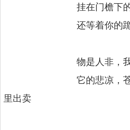
挂在门檐下
还等着你的
物是人非，
它的悲凉，
里出卖