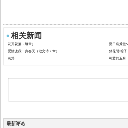
相关新闻
·
花开花落（组章）
·
夏日燕黉堂•
·
爱情泼我一身春天（散文诗30章）
·
醉花阴•粽子
·
灰烬
·
可爱的五月
最新评论