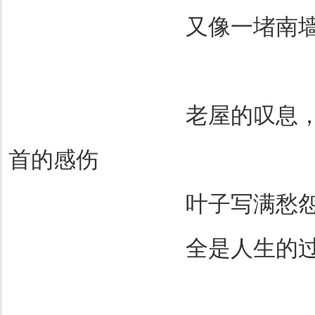
又像一堵南
老屋的叹息
首的感伤
叶子写满愁
全是人生的