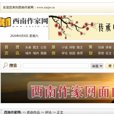
欢迎您来到西南作家网：
www.xnzjw.cn
2026年8月8日 星期六
头条
图文
公告
小说
诗歌
散文
访谈
讲座
域外
域内
视频
评论
校园
推荐
茶馆
征文
西南作家网
>> 原创作品 >> 评论 >> 正文
: