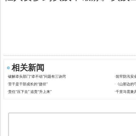
相关新闻
·
破解牵头部门“牵不动”问题有三诀窍
·
筑牢防汛安
·
苦干是干部成长的“捷径”
·
《山那边的
·
责任“压下去” 追责“升上来”
·
千里马需兼