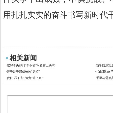
用扎扎实实的奋斗书写新时代
相关新闻
·
破解牵头部门“牵不动”问题有三诀窍
·
筑牢防汛安
·
苦干是干部成长的“捷径”
·
《山那边的
·
责任“压下去” 追责“升上来”
·
千里马需兼