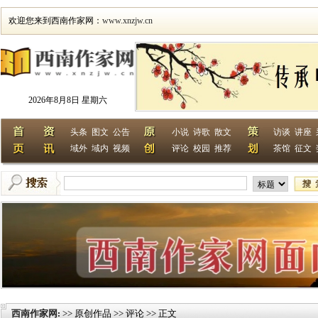
欢迎您来到西南作家网：
www.xnzjw.cn
2026年8月8日 星期六
头条
图文
公告
小说
诗歌
散文
访谈
讲座
域外
域内
视频
评论
校园
推荐
茶馆
征文
西南作家网
>> 原创作品 >> 评论 >> 正文
: