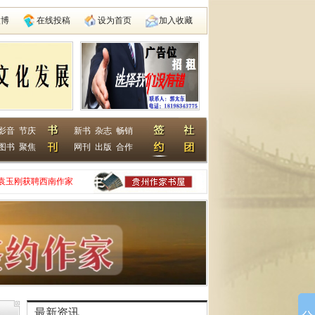
微博
在线投稿
设为首页
加入收藏
影音
节庆
新书
杂志
畅销
图书
聚焦
网刊
出版
合作
袁玉刚获聘西南作家
家网
动在遵义启动
县建国学校
最新资讯