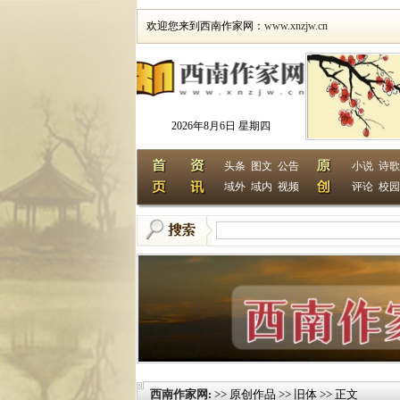
欢迎您来到西南作家网：
www.xnzjw.cn
2026年8月6日 星期四
头条
图文
公告
小说
诗歌
域外
域内
视频
评论
校园
西南作家网
>> 原创作品 >> 旧体 >> 正文
: