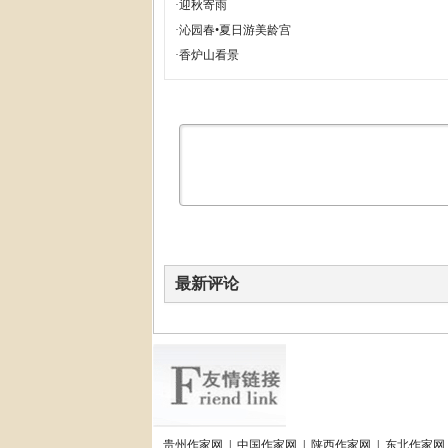
·
迎秋寄雨
·
沁园春•夏日游美龄宫
·
香炉山看景
最新评论
贵州作家网
|
中国作家网
|
陕西作家网
|
东北作家网