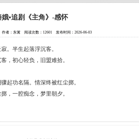
抗日老兵银发闪亮 107岁壮心不已
贵州省纪实文学学会换届选举大会
秦娥•追剧《主角》-感怀
贵州作家陈军获聘香港文学艺术研
者：东篱 阅读次数：12601 发布时间：2026-06-03
中国作协会员、重庆作家高兴明签
云寂。半生起落浮沉客。
沉客，初心轻负，旧盟难拾。
澜骤起功名隔。情深终被红尘掷。
尘掷，一腔痴念，梦里朝夕。