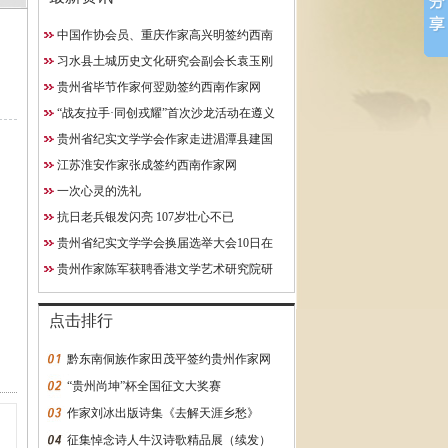
中国作协会员、重庆作家高兴明签约西南
10日在贵阳成功举行
作家网
习水县土城历史文化研究会副会长袁玉刚
究院研究员
获聘西南作家网终身特聘专
贵州省毕节作家何翌勋签约西南作家网
约西南作家网
“战友拉手·同创戎耀”首次沙龙活动在遵义
启动
贵州省纪实文学学会作家走进湄潭县建国
学校
江苏淮安作家张成签约西南作家网
一次心灵的洗礼
抗日老兵银发闪亮 107岁壮心不已
贵州省纪实文学学会换届选举大会10日在
贵阳成功举行
贵州作家陈军获聘香港文学艺术研究院研
究员
点击排行
黔东南侗族作家田茂平签约贵州作家网
“贵州尚坤”杯全国征文大奖赛
作家刘冰出版诗集《去解天涯乡愁》
征集悼念诗人牛汉诗歌精品展（续发）