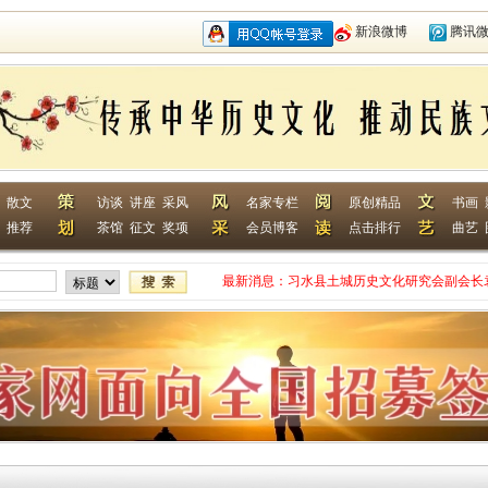
新浪微博
腾讯
散文
访谈
讲座
采风
名家专栏
原创精品
书画
推荐
茶馆
征文
奖项
会员博客
点击排行
曲艺
最新消息：
习水县土城历史文化研究会副会长
网终身特聘专家
贵州省毕节作家何翌勋签约西南作
“战友拉手·同创戎耀”首次沙龙活
贵州省纪实文学学会作家走进湄潭
江苏淮安作家张成签约西南作家网
一次心灵的洗礼