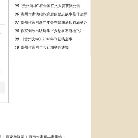
“贵州尚坤” 杯全国征文大赛获奖公告
贵州作家洪绍乾背后的励志故事是什么样
的？万字长文告诉你
贵州作家网新年年会在景澜酒店圆满举办
作家刘冰出版诗集《乡愁在不断地飞》
论
《贵州文学》2018年刊征稿启事
贵州作家网年会延期举办通知
报
|
百家杂谈网
|
西南作家网—贵州站
|