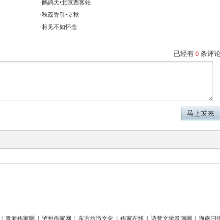
·
鹧鸪天•北京西客站
·
秋蕊香引•立秋
·
相见不如怀念
已经有
条评
0
|
青海作家网
|
泸州作家网
|
东方旅游文化
|
作家在线
|
诗梦文学音画网
|
海南日