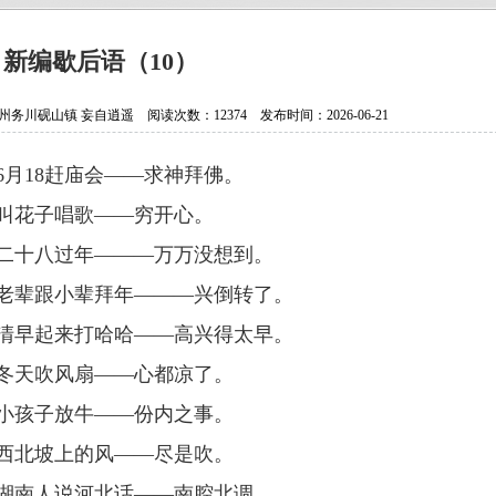
抗日老兵银发闪亮 107岁壮心不已
贵州省纪实文学学会换届选举大会
新编歇后语（10）
贵州作家陈军获聘香港文学艺术研
川砚山镇 妄自逍遥 阅读次数：12374 发布时间：2026-06-21
中国作协会员、重庆作家高兴明签
6
月
18
赶庙会——求神拜佛。
叫花子唱歌——穷开心。
二十八过年———万万没想到。
老辈跟小辈拜年———兴倒转了。
清早起来打哈哈——高兴得太早。
冬天吹风扇——心都凉了。
小孩子放牛——份内之事。
西北坡上的风——尽是吹。
湖南人说河北话——南腔北调。