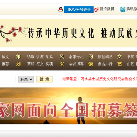
新浪微博
腾讯
散文
访谈
讲座
采风
名家专栏
原创精品
书画
推荐
茶馆
征文
奖项
会员博客
点击排行
曲艺
最新消息：
习水县土城历史文化研究会副会长
网终身特聘专家
贵州省毕节作家何翌勋签约西南作
“战友拉手·同创戎耀”首次沙龙活
贵州省纪实文学学会作家走进湄潭
江苏淮安作家张成签约西南作家网
一次心灵的洗礼