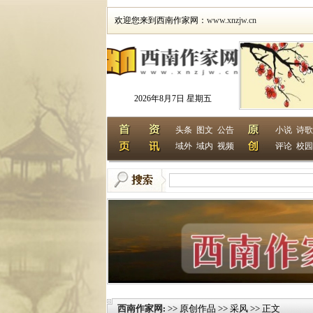
欢迎您来到西南作家网：
www.xnzjw.cn
2026年8月7日 星期五
头条
图文
公告
小说
诗歌
域外
域内
视频
评论
校园
西南作家网
>> 原创作品 >> 采风 >> 正文
: