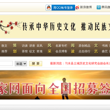
新浪微博
腾讯
散文
访谈
讲座
采风
名家专栏
原创精品
书画
推荐
茶馆
征文
奖项
会员博客
点击排行
曲艺
最新消息：
习水县土城历史文化研究会副会长
网终身特聘专家
贵州省毕节作家何翌勋签约西南作
“战友拉手·同创戎耀”首次沙龙活
贵州省纪实文学学会作家走进湄潭
江苏淮安作家张成签约西南作家网
一次心灵的洗礼