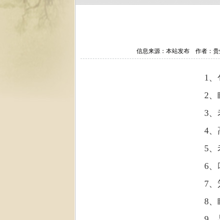
信息来源：本站发布 作者：贵州务
1
2
、
3
、
4
、
5
、
6
、
7
、
8
、
9
、