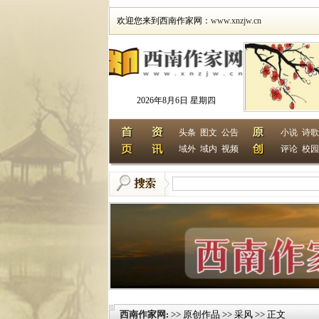
欢迎您来到西南作家网：
www.xnzjw.cn
2026年8月6日 星期四
头条
图文
公告
小说
诗歌
域外
域内
视频
评论
校园
西南作家网
>> 原创作品 >> 采风 >> 正文
: