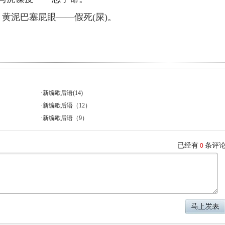
、黄泥巴塞屁眼——假死
(
屎
)
。
·
新编歇后语(14)
·
新编歇后语（12）
·
新编歇后语（9）
已经有
条评
0