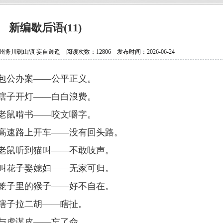
抗日老兵银发闪亮 107岁壮心不已
贵州省纪实文学学会换届选举大会
新编歇后语(11)
贵州作家陈军获聘香港文学艺术研
川砚山镇 妄自逍遥 阅读次数：12806 发布时间：2026-06-24
中国作协会员、重庆作家高兴明签
、包公办案
——公平正义。
瞎子开灯——白白浪费。
老鼠啃书——咬文嚼字。
高速路上开车——没有回头路。
老鼠听到猫叫——不敢吱声。
叫花子娶媳妇——无家可归。
笼子里的猴子——好不自在。
瞎子拉二胡——瞎扯。
与虎谋皮——忘了命。