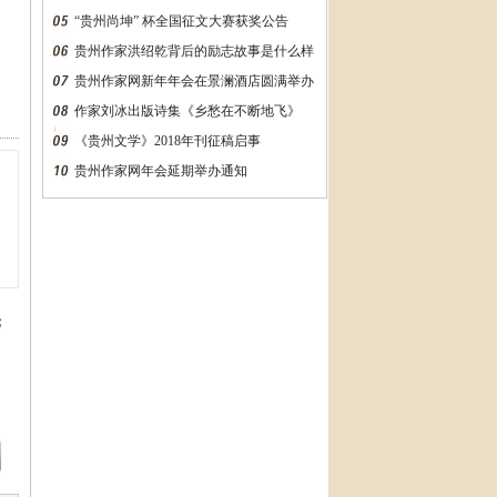
“贵州尚坤” 杯全国征文大赛获奖公告
贵州作家洪绍乾背后的励志故事是什么样
的？万字长文告诉你
贵州作家网新年年会在景澜酒店圆满举办
作家刘冰出版诗集《乡愁在不断地飞》
《贵州文学》2018年刊征稿启事
贵州作家网年会延期举办通知
论