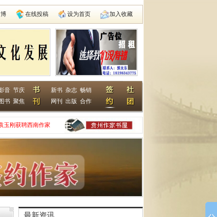
微博
在线投稿
设为首页
加入收藏
影音
节庆
新书
杂志
畅销
图书
聚焦
网刊
出版
合作
袁玉刚获聘西南作家
家网
动在遵义启动
县建国学校
最新资讯