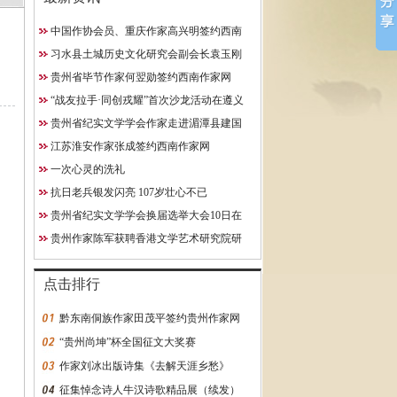
中国作协会员、重庆作家高兴明签约西南
10日在贵阳成功举行
作家网
习水县土城历史文化研究会副会长袁玉刚
究院研究员
获聘西南作家网终身特聘专
贵州省毕节作家何翌勋签约西南作家网
约西南作家网
“战友拉手·同创戎耀”首次沙龙活动在遵义
启动
贵州省纪实文学学会作家走进湄潭县建国
学校
江苏淮安作家张成签约西南作家网
一次心灵的洗礼
抗日老兵银发闪亮 107岁壮心不已
贵州省纪实文学学会换届选举大会10日在
贵阳成功举行
贵州作家陈军获聘香港文学艺术研究院研
究员
点击排行
黔东南侗族作家田茂平签约贵州作家网
“贵州尚坤”杯全国征文大奖赛
作家刘冰出版诗集《去解天涯乡愁》
征集悼念诗人牛汉诗歌精品展（续发）