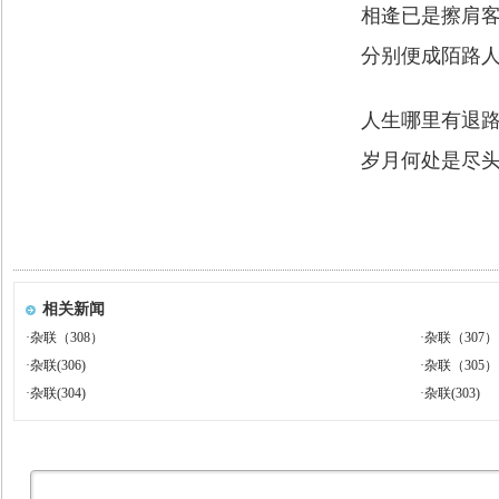
相逄已是擦肩
分别便成陌路
人生哪里有退
岁月何处是尽
相关新闻
·
杂联（308）
·
杂联（307）
·
杂联(306)
·
杂联（305）
·
杂联(304)
·
杂联(303)