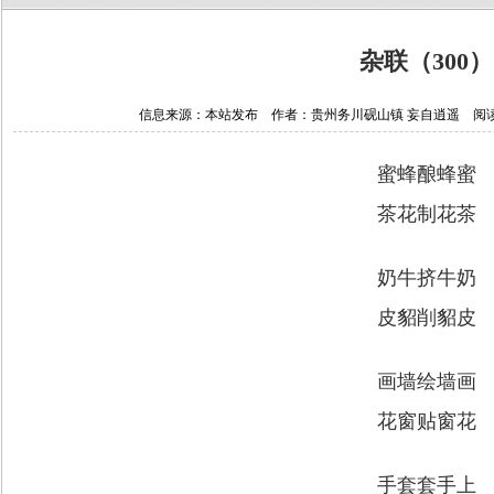
杂联（300）
信息来源：本站发布 作者：贵州务川砚山镇 妄自逍遥 阅读次数：1
蜜蜂酿蜂蜜
茶花制花茶
奶牛挤牛奶
皮貂削貂皮
画墙绘墙画
花窗贴窗花
手套套手上