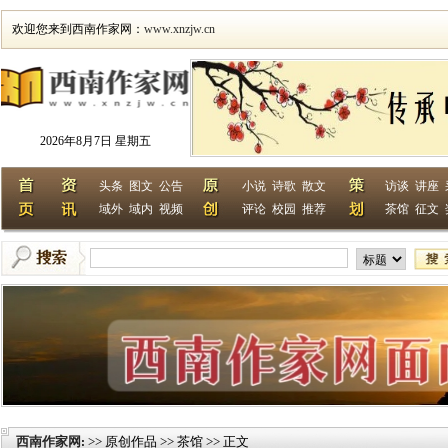
欢迎您来到西南作家网：
www.xnzjw.cn
2026年8月7日 星期五
头条
图文
公告
小说
诗歌
散文
访谈
讲座
域外
域内
视频
评论
校园
推荐
茶馆
征文
西南作家网
>> 原创作品 >> 茶馆 >> 正文
: