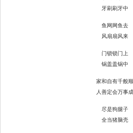
牙刷刷牙中
鱼网网鱼去
风扇扇风来
门锁锁门上
锅盖盖锅中
家和自有千般
人善定会万事
尽是狗腿子
全当猪脑壳