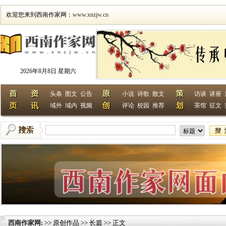
欢迎您来到西南作家网：
www.xnzjw.cn
2026年8月8日 星期六
头条
图文
公告
小说
诗歌
散文
访谈
讲座
域外
域内
视频
评论
校园
推荐
茶馆
征文
西南作家网
>> 原创作品 >> 长篇 >> 正文
: