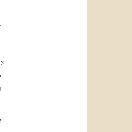
面
，
常的
没
卦
着