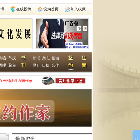
微博
在线投稿
设为首页
加入收藏
影音
节庆
新书
杂志
畅销
图书
聚焦
网刊
出版
合作
袁玉刚获聘西南作家
家网
动在遵义启动
县建国学校
最新资讯