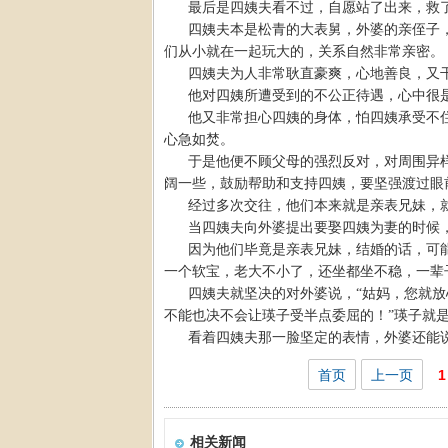
最后是四姨夫看不过，自愿站了出来，救
四姨夫本是松青的大表舅，外婆的亲侄子
们从小就在一起玩大的，关系自然非常亲密。
四姨夫为人非常耿直豪爽，心地善良，又
他对四姨所遭受到的不公正待遇，心中很
他又非常担心四姨的身体，怕四姨承受不
心急如焚。
于是他便不顾父母的强烈反对，对周围异
阔一些，鼓励帮助和支持四姨，要坚强渡过眼
经过多次交往，他们本来就是亲表兄妹，
当四姨夫向外婆提出要娶四姨为妻的时候
因为他们毕竟是亲表兄妹，结婚的话，可
一个软宝，老大不小了，还坐都坐不稳，一辈
四姨夫就坚决的对外婆说，“姑妈，您就
不能也决不会让瑛子受半点委屈的！”瑛子就
看着四姨夫那一脸坚定的表情，外婆还能
首页
上一页
1
相关新闻