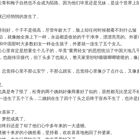
松青和梅子自然也不会成为陌路。因为他们毕竟还是兄妹，是这个世界上
就已经悄悄的发生了。
特别好，个子不是很高，尽管年龄大了，脸上却任何时候都看不到什么皱
后，就像她全身上下一样，永远都是收拾的干干净净，漂漂亮亮的。外婆
和中国那时大多数妇女一样会生孩子，外婆就一连生了五个女儿。
公心里肯定是想要生个儿子的，毕竟“重男轻女”的思想统治了中国大地几
，也能传宗接代，但丫头多了也闹人，整天家里吵吵嚷嚷唧唧喳喳的，像
，总觉得心里不那么安宁，不那么踏实，总觉得心里像少了点什么，又像
呢。
也真是奇了怪了，松青的两个姨妈好像商量好了似的，居然都无比坚定不
一连生了五个丫头，二姨妈在生了四个丫头之后终于宣布不生了，也许是
欢喜坏了。
，梦想成真了。
但终归还是了却了他们心中多年来的一大遗憾。
就被十来岁的小姨抢着，坚持着，欢欢喜喜地抱回了外婆家。