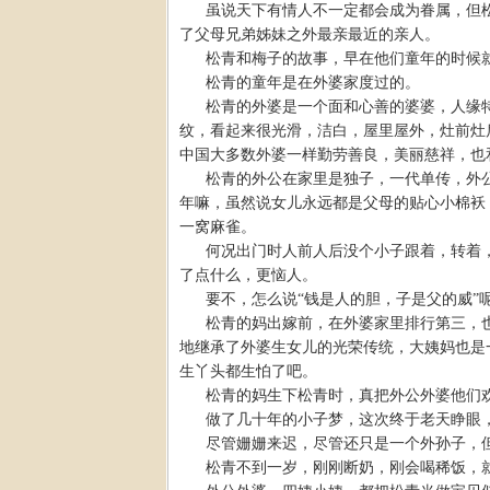
虽说天下有情人不一定都会成为眷属，但
了父母兄弟姊妹之外最亲最近的亲人。
松青和梅子的故事，早在他们童年的时候
松青的童年是在外婆家度过的。
松青的外婆是一个面和心善的婆婆，人缘
纹，看起来很光滑，洁白，屋里屋外，灶前灶
中国大多数外婆一样勤劳善良，美丽慈祥，也
松青的外公在家里是独子，一代单传，外
年嘛，虽然说女儿永远都是父母的贴心小棉袄
一窝麻雀。
何况出门时人前人后没个小子跟着，转着
了点什么，更恼人。
要不，怎么说“钱是人的胆，子是父的威”
松青的妈出嫁前，在外婆家里排行第三，
地继承了外婆生女儿的光荣传统，大姨妈也是
生丫头都生怕了吧。
松青的妈生下松青时，真把外公外婆他们
做了几十年的小子梦，这次终于老天睁眼
尽管姗姗来迟，尽管还只是一个外孙子，
松青不到一岁，刚刚断奶，刚会喝稀饭，