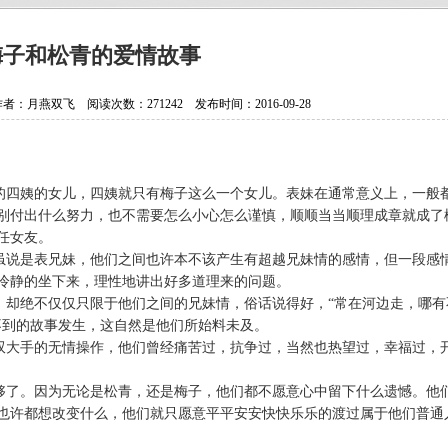
抗日老兵银发闪亮 107岁壮心不已
贵州省纪实文学学会换届选举大会
梅子和松青的爱情故事
贵州作家陈军获聘香港文学艺术研
月燕双飞 阅读次数：271242 发布时间：2016-09-28
中国作协会员、重庆作家高兴明签
的四姨的女儿，四姨就只有梅子这么一个女儿。表妹在通常意义上，一般
别付出什么努力，也不需要怎么小心怎么谨慎，顺顺当当顺理成章就成了
任女友。
虽说是表兄妹，他们之间也许本不该产生有超越兄妹情的感情，但一段感
冷静的坐下来，理性地讲出好多道理来的问题。
，却绝不仅仅只限于他们之间的兄妹情，俗话说得好，“常在河边走，哪有
不到的故事发生，这自然是他们所始料未及。
双大手的无情操作，他们曾经痛苦过，抗争过，当然也热望过，幸福过，
够了。因为无论是松青，还是梅子，他们都不愿意心中留下什么遗憾。他
也许都想改变什么，他们就只愿意平平安安快快乐乐的渡过属于他们普通