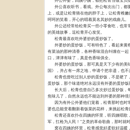
外公外婆，四姨小姨，都把松青当做宝贝
外公喜欢听书，看戏。外公每次出门，都
上，或是让松青骑在他的脖子上，让松青稚嫩
呵呵的笑着，开心的唱着莫名其妙的戏曲儿。
外公还经常给松青买一些小零食吃，也常
的英雄故事，逗松青开心发笑。
松青最喜欢吃外婆炒的蛋炒饭了。
外婆炒的蛋炒饭，可有特色了，看起来黄
有菜油的那种清香，各种香味混合纠缠在一起
口，津津有味了，真是色香味俱全。
外婆炒的蛋炒饭，那可真是天下少有的美
国》，并占有一席之地，申请个把非遗，也不
松青也曾吃过别人炒的蛋炒饭，不是硬了
蛋炒饭，那个味道绝对永远没有外婆的蛋炒饭
长大后，松青也曾自己多次炒过蛋炒饭，
焦味儿了，自然永远也不能达到外婆的那种境
因为有外公外婆他们宠着，松青那时也时
婆也总能变着翻新着饭菜的花样，来挑起松青
松青还喜欢扑在四姨的怀里，听四姨唱歌，
军，扛枪为人民！”之类的革命歌曲，那时就
窝在四姨的怀里，松青感觉好柔软好温暖