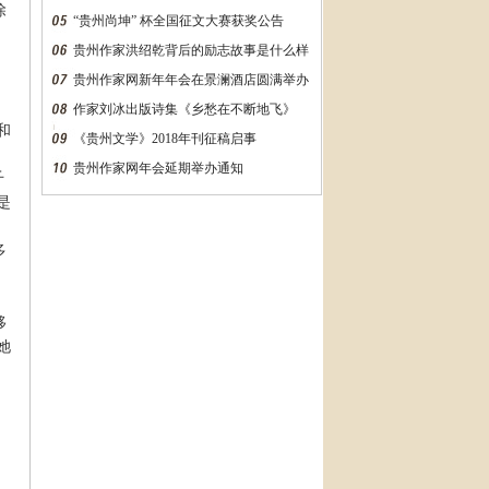
除
“贵州尚坤” 杯全国征文大赛获奖公告
贵州作家洪绍乾背后的励志故事是什么样
的？万字长文告诉你
贵州作家网新年年会在景澜酒店圆满举办
作家刘冰出版诗集《乡愁在不断地飞》
和
《贵州文学》2018年刊征稿启事
贵州作家网年会延期举办通知
千
是
多
移
她