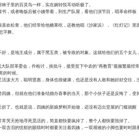
树林子里的百灵鸟一样，实在婉转悦耳动听极了。
读书，或者晚饭后被小姨带着，到生产队屋，看他们演节目，唱革命样板
很喜欢松青，他们经常给他糖果吃，还教他唱《沙家浜》，《红灯记》里
忠字舞。
不好，是地主成分，属于黑五类，被专政的对象。这就给他们的五个女儿
或大队部革委会，作检讨，挨批斗，接受贫下中农的“再教育”最频繁最经
害的时候。
又活泼大方，聪明贤惠，身体也很健康，也还是没有人敢和她好好交往，
娶四姨，但就在他们准备结婚办喜事的当天，那个小伙子还是反悔了，变
夭折了。也就是说，四姨的新娘梦刚开始做，还没有迈出堂屋的门槛就醒
常常哭天抢地寻死觅活的，简直都快要疯掉了，整个人都快要毁掉了。
一双含泪的忧郁的眼睛时时都要关注着四姨，一双艰难的小脚也要时时跟