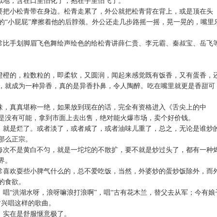
似地，含在口里怕化了，抱在手里怕飞了。
要把小松青带在身边。松青走累了，外公就把松青背在背上，或是顶在头
的“小屁屁”摩擦着他的后脖颈。外公还走几步路摇一摇，晃一晃的，嘴里
常比手划脚眉飞色舞绘声绘色的给松青讲薛仁贵、李元霸、秦叔宝、岳飞
橙橙的，粒数粒的，即柔软，又圆润，闻起来感觉既有饭香，又有蛋香，
，就成为一种异香，真的是异香扑鼻，令人陶醉。吃在嘴里就更是香甜可
味，真真堪称一绝，如果放到现在的话，完全有资格进入《舌尖上的中
是没有可能，拿到市面上去出售，绝对能火爆市场，卖个好价钱。
，就是烂了。或者淡了，或者咸了，或者油味儿重了，总之，无论是谁炒
那么正宗。
每次不是黄白不匀，就是一坨坨的不散扩，要不就是炒过头了，都有一种
界。
常喜欢耍些小脾气什么的，总不爱吃饭，当然，外婆炒的蛋炒饭除外，而
的食欲。
唱“洪湖水呀，浪呀嘛浪打浪啊”，唱“古有花木兰，替父去从军；今有娘
时兴唱这样的歌曲。
，实在是舒服惬意极了。