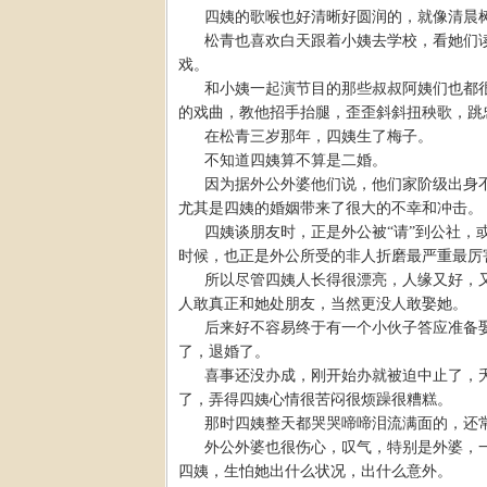
四姨的歌喉也好清晰好圆润的，就像清晨
松青也喜欢白天跟着小姨去学校，看她们
戏。
和小姨一起演节目的那些叔叔阿姨们也都
的戏曲，教他招手抬腿，歪歪斜斜扭秧歌，跳
在松青三岁那年，四姨生了梅子。
不知道四姨算不算是二婚。
因为据外公外婆他们说，他们家阶级出身
尤其是四姨的婚姻带来了很大的不幸和冲击。
四姨谈朋友时，正是外公被“请”到公社，
时候，也正是外公所受的非人折磨最严重最厉
所以尽管四姨人长得很漂亮，人缘又好，
人敢真正和她处朋友，当然更没人敢娶她。
后来好不容易终于有一个小伙子答应准备
了，退婚了。
喜事还没办成，刚开始办就被迫中止了，
了，弄得四姨心情很苦闷很烦躁很糟糕。
那时四姨整天都哭哭啼啼泪流满面的，还
外公外婆也很伤心，叹气，特别是外婆，
四姨，生怕她出什么状况，出什么意外。