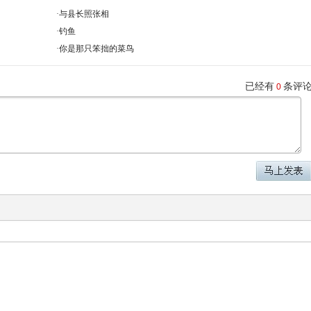
·
与县长照张相
·
钓鱼
·
你是那只笨拙的菜鸟
已经有
条评
0