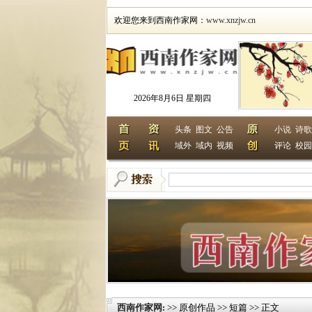
欢迎您来到西南作家网：
www.xnzjw.cn
2026年8月6日 星期四
头条
图文
公告
小说
诗歌
域外
域内
视频
评论
校园
西南作家网
>> 原创作品 >> 短篇 >> 正文
: