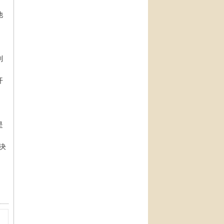
他
到
开
是
决