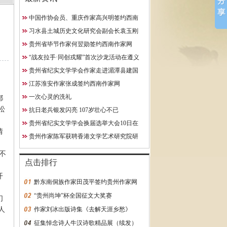
中国作协会员、重庆作家高兴明签约西南
10日在贵阳成功举行
作家网
习水县土城历史文化研究会副会长袁玉刚
究院研究员
获聘西南作家网终身特聘专
贵州省毕节作家何翌勋签约西南作家网
约西南作家网
“战友拉手·同创戎耀”首次沙龙活动在遵义
启动
贵州省纪实文学学会作家走进湄潭县建国
学校
江苏淮安作家张成签约西南作家网
一次心灵的洗礼
都
松
抗日老兵银发闪亮 107岁壮心不已
贵州省纪实文学学会换届选举大会10日在
情
贵阳成功举行
贵州作家陈军获聘香港文学艺术研究院研
究员
不
点击排行
开
黔东南侗族作家田茂平签约贵州作家网
“贵州尚坤”杯全国征文大奖赛
们
人
作家刘冰出版诗集《去解天涯乡愁》
征集悼念诗人牛汉诗歌精品展（续发）