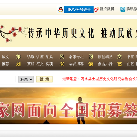
新浪微博
腾讯
散文
访谈
讲座
采风
名家专栏
原创精品
书画
推荐
茶馆
征文
奖项
会员博客
点击排行
曲艺
最新消息：
习水县土城历史文化研究会副会长
网终身特聘专家
贵州省毕节作家何翌勋签约西南作
“战友拉手·同创戎耀”首次沙龙活
贵州省纪实文学学会作家走进湄潭
江苏淮安作家张成签约西南作家网
一次心灵的洗礼