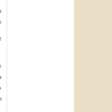
乐
等
还
的
煳
外
子