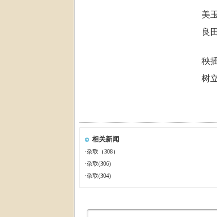
美
良
秧
树
相关新闻
·
杂联（308）
·
杂联(306)
·
杂联(304)