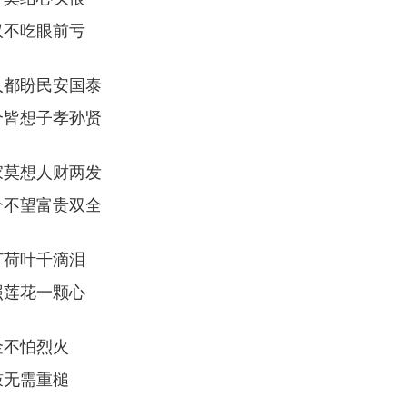
汉不吃眼前亏
人都盼民安国泰
个皆想子孝孙贤
家莫想人财两发
个不望富贵双全
打荷叶千滴泪
照莲花一颗心
金不怕烈火
鼓无需重槌