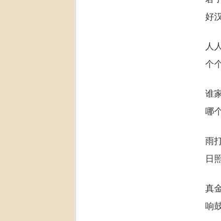
好
人
个
谁
哪
雨
日
真
响