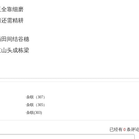
玉全靠细磨
田还需精耕
插田间结谷穗
立山头成栋梁
·
杂联（307）
·
杂联（305）
·
杂联(303)
已经有
条评
0