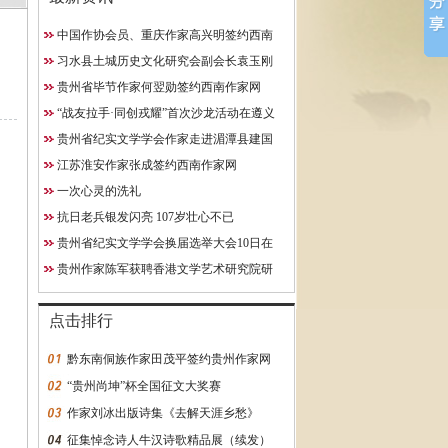
中国作协会员、重庆作家高兴明签约西南
10日在贵阳成功举行
作家网
习水县土城历史文化研究会副会长袁玉刚
究院研究员
获聘西南作家网终身特聘专
贵州省毕节作家何翌勋签约西南作家网
约西南作家网
“战友拉手·同创戎耀”首次沙龙活动在遵义
启动
贵州省纪实文学学会作家走进湄潭县建国
学校
江苏淮安作家张成签约西南作家网
一次心灵的洗礼
抗日老兵银发闪亮 107岁壮心不已
贵州省纪实文学学会换届选举大会10日在
贵阳成功举行
贵州作家陈军获聘香港文学艺术研究院研
究员
点击排行
黔东南侗族作家田茂平签约贵州作家网
“贵州尚坤”杯全国征文大奖赛
作家刘冰出版诗集《去解天涯乡愁》
征集悼念诗人牛汉诗歌精品展（续发）