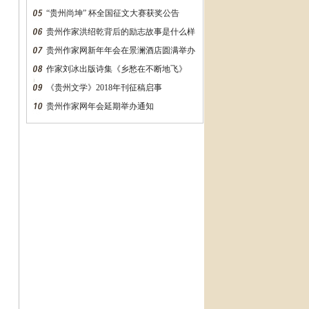
“贵州尚坤” 杯全国征文大赛获奖公告
贵州作家洪绍乾背后的励志故事是什么样
的？万字长文告诉你
贵州作家网新年年会在景澜酒店圆满举办
作家刘冰出版诗集《乡愁在不断地飞》
《贵州文学》2018年刊征稿启事
贵州作家网年会延期举办通知