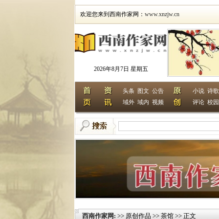
欢迎您来到西南作家网：
www.xnzjw.cn
2026年8月7日 星期五
头条
图文
公告
小说
诗歌
域外
域内
视频
评论
校园
西南作家网
>> 原创作品 >> 茶馆 >> 正文
: