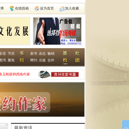
微博
在线投稿
设为首页
加入收藏
影音
节庆
新书
杂志
畅销
图书
聚焦
网刊
出版
合作
袁玉刚获聘西南作家
家网
动在遵义启动
县建国学校
最新资讯