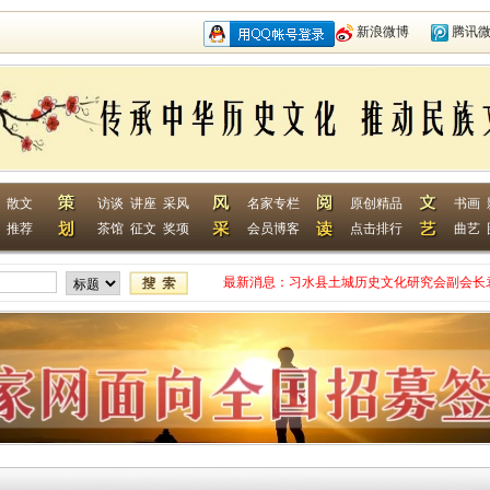
新浪微博
腾讯
散文
访谈
讲座
采风
名家专栏
原创精品
书画
推荐
茶馆
征文
奖项
会员博客
点击排行
曲艺
最新消息：
习水县土城历史文化研究会副会长
网终身特聘专家
贵州省毕节作家何翌勋签约西南作
“战友拉手·同创戎耀”首次沙龙活
贵州省纪实文学学会作家走进湄潭
江苏淮安作家张成签约西南作家网
一次心灵的洗礼