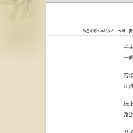
信息来源：本站发布 作者：贵州务
半
一
官
江
纸
路
君