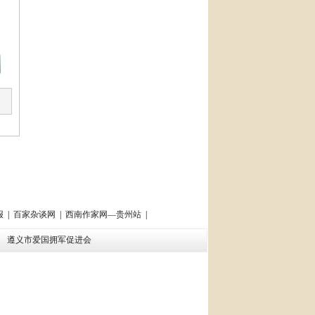
报
|
百家杂谈网
|
西南作家网—贵州站
|
会
遵义市爱国拥军促进会