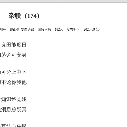
抗日老兵银发闪亮 107岁壮心不已
贵州省纪实文学学会换届选举大会
杂联（174）
贵州作家陈军获聘香港文学艺术研
川砚山镇 妄自逍遥 阅读次数：18206 发布时间：2025-09-15
中国作协会员、重庆作家高兴明签
亩良田能度日
间茅舍可安身
场可分上中下
湖不论你我他
上知识终觉浅
边消息总疑真
子莫结心头恨