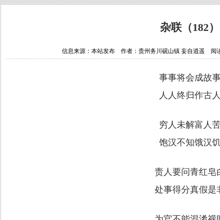
杂联（182）
信息来源：本站发布 作者：贵州务川砚山镇 妄自逍遥 阅读次数：1
事事将会成故
人人终归作古
穷人未解富人
饱汉不知饿汉
责人要问青红皂
处事得分真假是
为官不能混淆视