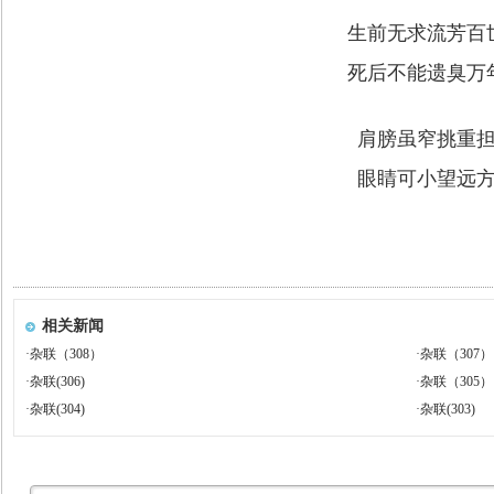
生前无求流芳百
死后不能遗臭万
肩膀虽窄挑重
眼睛可小望远
相关新闻
·
杂联（308）
·
杂联（307）
·
杂联(306)
·
杂联（305）
·
杂联(304)
·
杂联(303)