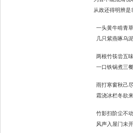
从政还得明辨是
一头黄牛啃青
几只紫燕啄乌
两根竹筷尝五
一口铁锅煮三
雨打寒窗秋己
霜浇冰栏冬欲
竹影扫阶尘不
风声入屋门未