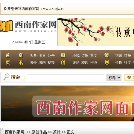
欢迎您来到西南作家网：
www.xnzjw.cn
2026年8月7日 星期五
头条
图文
公告
小说
诗歌
散文
访谈
讲座
域外
域内
视频
评论
校园
推荐
茶馆
征文
西南作家网
>> 原创作品 >> 茶馆 >> 正文
: