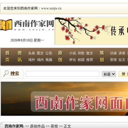
欢迎您来到西南作家网：
www.xnzjw.cn
2026年8月10日 星期一
头条
图文
公告
小说
诗歌
散文
访谈
讲座
域外
域内
视频
评论
校园
推荐
茶馆
征文
西南作家网
>> 原创作品 >> 茶馆 >> 正文
: