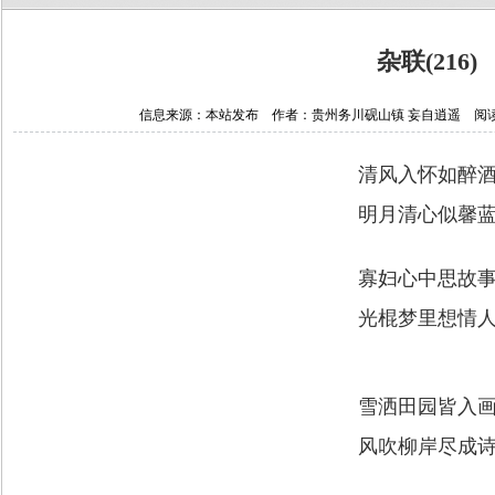
杂联(216)
信息来源：本站发布 作者：贵州务川砚山镇 妄自逍遥 阅读次数：1
清风入怀如醉
明月清心似馨
寡妇心中思故
光棍梦里想情
雪洒田园皆入
风吹柳岸尽成