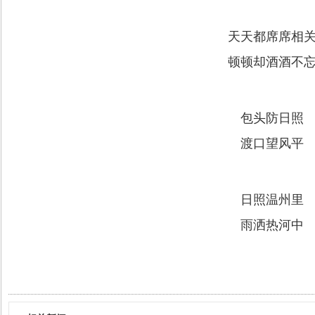
天天都席席相
顿顿却酒酒不
包头防日照
渡口望风平
日照温州里
雨洒热河中