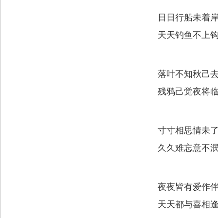
日日行船未着
天天钓鱼不上
落叶不知秋己
残鸦己觉夜将
寸寸相思情未
久久难忘意不
夜夜皆有爱作
天天都与喜相