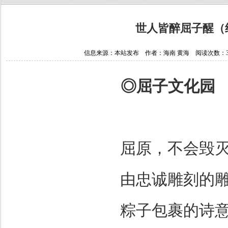
世人皆醉屈子醒（
信息来源：本站发布 作者：海南 黄海 阅读次数：38195
◎
屈子文化园
屈原，不会毁
由忠诚雕刻的
粽子包裹的诗