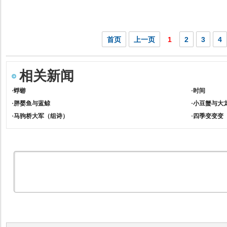
首页
上一页
1
2
3
4
相关新闻
·
蜉蝣
·
时间
·
胖婴鱼与蓝鲸
·
小豆蟹与大
·
马驹桥大军（组诗）
·
四季变变变