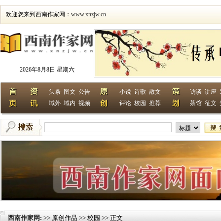
欢迎您来到西南作家网：
www.xnzjw.cn
2026年8月8日 星期六
头条
图文
公告
小说
诗歌
散文
访谈
讲座
域外
域内
视频
评论
校园
推荐
茶馆
征文
西南作家网
>> 原创作品 >> 校园 >> 正文
: