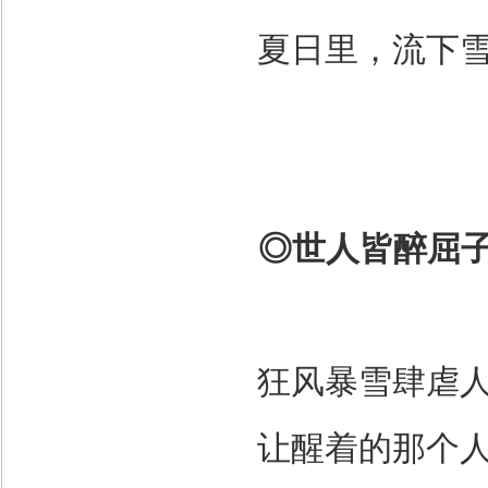
夏日里，流下
◎
世人皆醉屈
狂风暴雪肆虐
让醒着的那个