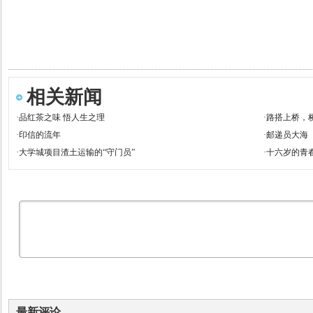
相关新闻
·
品红茶之味 悟人生之理
·
路搭上桥，
·
印信的流年
·
邮递员大海
·
大学城项目渣土运输的“守门员”
·
十六岁的青
最新评论