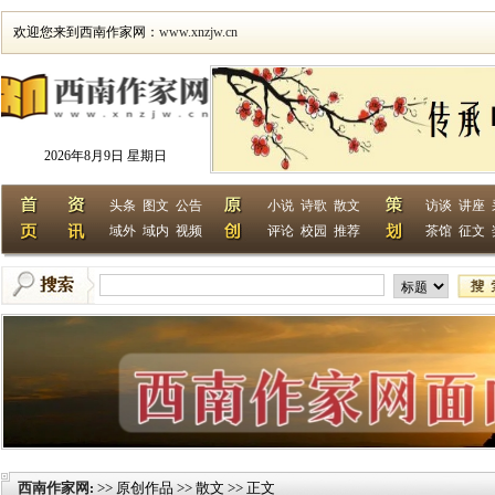
欢迎您来到西南作家网：
www.xnzjw.cn
2026年8月9日 星期日
头条
图文
公告
小说
诗歌
散文
访谈
讲座
域外
域内
视频
评论
校园
推荐
茶馆
征文
西南作家网
>> 原创作品 >> 散文 >> 正文
: